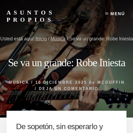
Skip
to
ASUNTOS
MENÚ
content
PROPIOS
Y
si
Usted está aquí:
Inicio
/
Música
/
Se va un grande: Robe Iniesta
no
te
gustan,
Se va un grande: Robe Iniesta
tengo
otros
MÚSICA
/
10 DICIEMBRE 2025
by
MCGUFFIN
/
DEJA UN COMENTARIO
De sopetón, sin esperarlo y