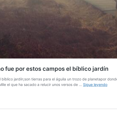
o fue por estos campos el bíblico jardín
 bíblico jardín;son tierras para el águila un trozo de planetapor d
Llanu
 Mile el que ha sacado a relucir unos versos de …
Sigue leyendo
bélic
y
pára
de
ascet