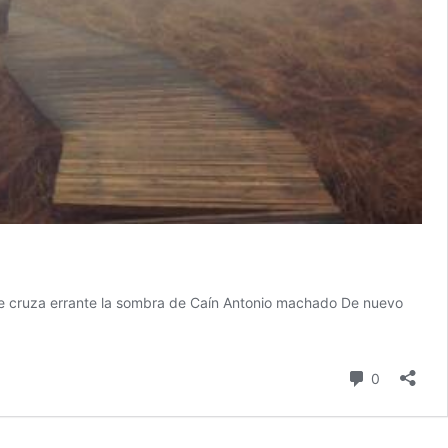
onde cruza errante la sombra de Caín Antonio machado De nuevo
ras
as
comentari
0
mos
a,