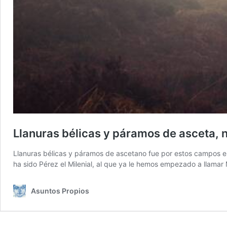
Llanuras bélicas y páramos de asceta, n
Llanuras bélicas y páramos de ascetano fue por estos campos el
ha sido Pérez el Milenial, al que ya le hemos empezado a llamar
Asuntos Propios