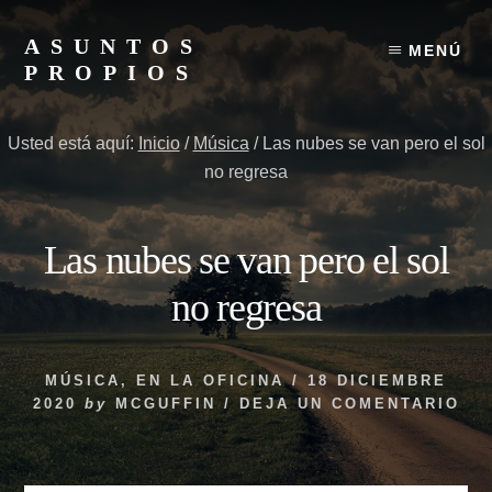
Skip
to
ASUNTOS
MENÚ
content
PROPIOS
Y
si
Usted está aquí:
Inicio
/
Música
/
Las nubes se van pero el sol
no
no regresa
te
gustan,
tengo
Las nubes se van pero el sol
otros
no regresa
MÚSICA
,
EN LA OFICINA
/
18 DICIEMBRE
2020
by
MCGUFFIN
/
DEJA UN COMENTARIO