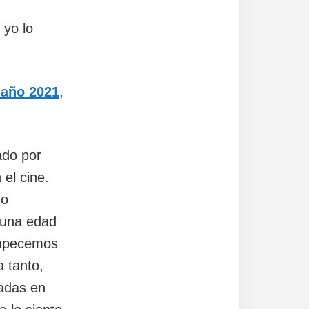
 yo lo
l año 2021
,
ado por
 el cine.
go
n una edad
Empecemos
a tanto,
tadas en