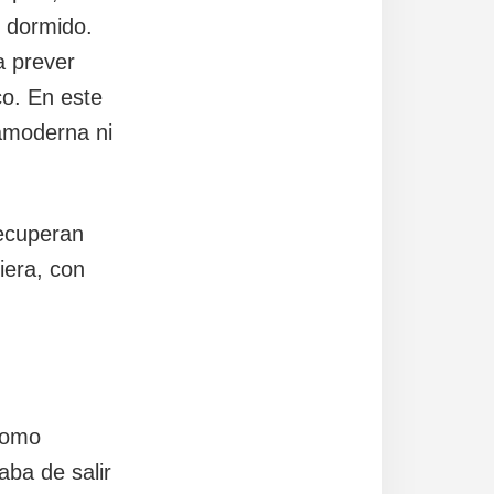
 dormido.
a prever
co. En este
ramoderna ni
recuperan
iera, con
como
aba de salir