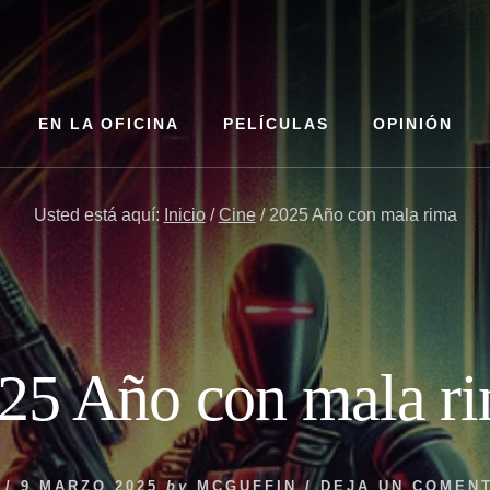
EN LA OFICINA
PELÍCULAS
OPINIÓN
Usted está aquí:
Inicio
/
Cine
/
2025 Año con mala rima
25 Año con mala r
/
9 MARZO 2025
by
MCGUFFIN
/
DEJA UN COMEN