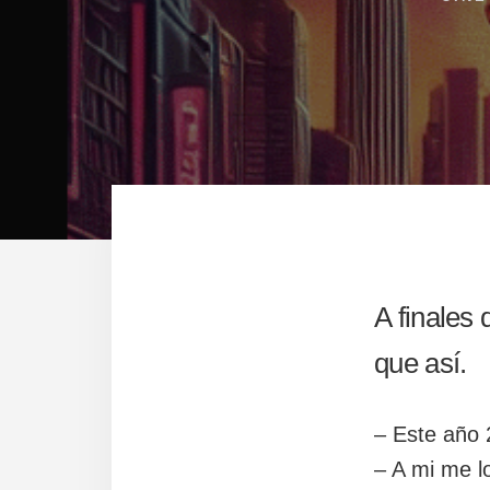
A finales 
que así.
– Este año 
– A mi me l