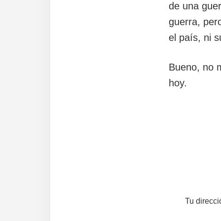
de una guer
guerra, per
el país, ni 
Bueno, no m
hoy.
Interac
con
los
lectores
Tu direcci