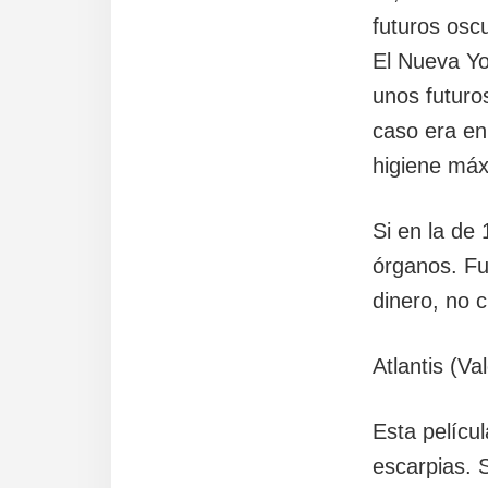
futuros osc
El Nueva Yo
unos futuro
caso era en
higiene má
Si en la de
órganos. Fu
dinero, no c
Atlantis (V
Esta pelícu
escarpias. 