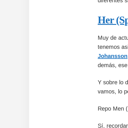
diferentes s
Her (Sp
Muy de actua
tenemos asi
Johansson
demás, ese 
Y sobre lo d
vamos, lo p
Repo Men (
Sí, recordar