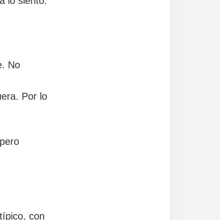
a lo siento.
e. No
era. Por lo
 pero
típico, con